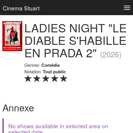
Cinema Stuart
Tog
nav
LADIES NIGHT "LE
DIABLE S'HABILLE
EN PRADA 2"
(2026)
Genres:
Comédie
Notation:
Tout public
Annexe
No shows available in selected area on
selected date.