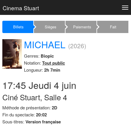
Cinema Stuart
Tog
nav
Billets
Sièges
Paiements
Fait
MICHAEL
(2026)
Genres:
Biopic
Notation:
Tout public
Longueur:
2h 7min
17:45
Jeudi
4 juin
Ciné Stuart, Salle 4
Méthode de présentation:
2D
Fin du spectacle:
20:02
Sous-titres:
Version française