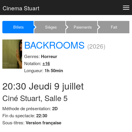
Cinema Stuart
Tog
nav
Billets
Sièges
Paiements
Fait
BACKROOMS
(2026)
Genres:
Horreur
Notation:
±16
Longueur:
1h 50min
20:30
Jeudi
9 juillet
Ciné Stuart, Salle 5
Méthode de présentation:
2D
Fin du spectacle:
22:30
Sous-titres:
Version française