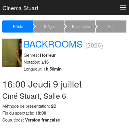
Cinema Stuart
Tog
nav
Billets
Sièges
Paiements
Fait
BACKROOMS
(2026)
Genres:
Horreur
Notation:
±16
Longueur:
1h 50min
16:00
Jeudi
9 juillet
Ciné Stuart, Salle 6
Méthode de présentation:
2D
Fin du spectacle:
18:00
Sous-titres:
Version française