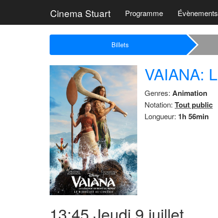
Cinema Stuart
Programme
Évènements
Billets
VAIANA:
Genres:
Animation
Notation:
Tout public
Longueur:
1h 56min
13:45
Jeudi
9 juillet